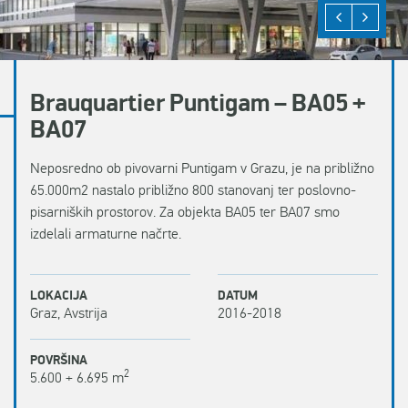
Brauquartier Puntigam – BA05 +
BA07
Neposredno ob pivovarni Puntigam v Grazu, je na približno
65.000m2 nastalo približno 800 stanovanj ter poslovno-
pisarniških prostorov. Za objekta BA05 ter BA07 smo
izdelali armaturne načrte.
LOKACIJA
DATUM
Graz, Avstrija
2016-2018
POVRŠINA
2
5.600 + 6.695 m